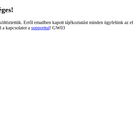
éges!
tköltöztettük. Erről emailben kapott tájékoztatást minden ügyfelünk az e
l a kapcsolatot a
supporttal
! GW03